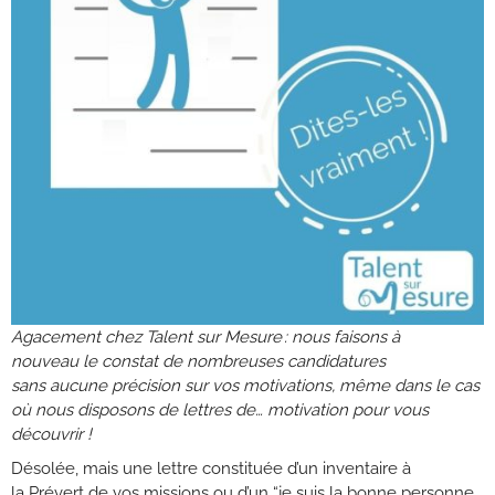
Agacement chez Talent sur Mesure :
n
ous faisons
à
nouveau
le constat de
nombreuses
candidatur
es
sans
aucune précision sur
vos
motivation
s
, même
dans le cas
où
nous disposons de
lettre
s
de
…
motivation
pour vous
découvrir
!
Désolée, mais une lettre constituée d’un inventaire à
la Prévert de vos missions ou d’un “je suis la bonne personne