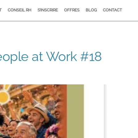
T
CONSEIL RH
S’INSCRIRE
OFFRES
BLOG
CONTACT
eople at Work #18